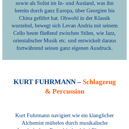
sowie als Solist im In- und Ausland, was ihn
bereits durch ganz Europa, über Georgien bis
China geführt hat. Obwohl in der Klassik
wurzelnd, bewegt sich Levan Andria mit seinem
Cello heute fließend zwischen Stilen, wie Jazz,
orientalischer Musik etc. und entwickelt daraus
fortwährend seinen ganz eigenen Ausdruck.
KURT FUHRMANN –
Schlagzeug
& Percussion
Kurt Fuhrmann navigiert wie ein klanglicher
Alchemist mühelos durch musikalische